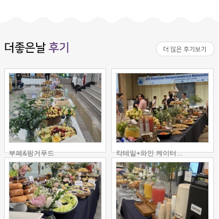
부페&핑거푸드
칵테일+와인 케이터…